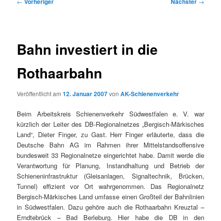
Beitragsnavigation
←
Vorheriger
Nächster
→
Bahn investiert in die
Rothaarbahn
Veröffentlicht am
12. Januar 2007
von
AK-Schienenverkehr
Beim Arbeitskreis Schienenverkehr Südwestfalen e. V. war
kürzlich der Leiter des DB-Regionalnetzes „Bergisch-Märkisches
Land“, Dieter Finger, zu Gast. Herr Finger erläuterte, dass die
Deutsche Bahn AG im Rahmen ihrer Mittelstandsoffensive
bundesweit 33 Regionalnetze eingerichtet habe. Damit werde die
Verantwortung für Planung, Instandhaltung und Betrieb der
Schieneninfrastruktur (Gleisanlagen, Signaltechnik, Brücken,
Tunnel) effizient vor Ort wahrgenommen. Das Regionalnetz
Bergisch-Märkisches Land umfasse einen Großteil der Bahnlinien
in Südwestfalen. Dazu gehöre auch die Rothaarbahn Kreuztal –
Erndtebrück – Bad Berleburg. Hier habe die DB in den