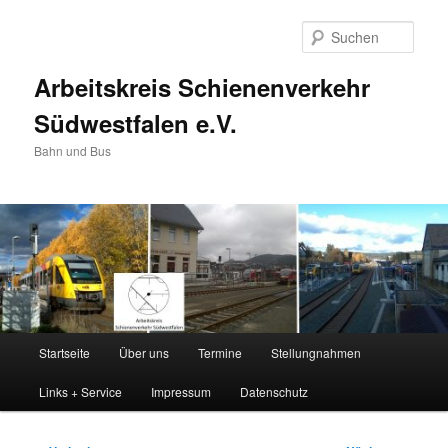
Zum
primären
Such
Inhalt
springen
Arbeitskreis Schienenverkehr
Südwestfalen e.V.
Bahn und Bus
Hauptmenü
Startseite
Über uns
Termine
Stellungnahmen
Links + Service
Impressum
Datenschutz