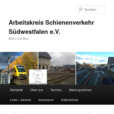
Zum
primären
Such
Inhalt
springen
Arbeitskreis Schienenverkehr
Südwestfalen e.V.
Bahn und Bus
Hauptmenü
Startseite
Über uns
Termine
Stellungnahmen
Links + Service
Impressum
Datenschutz