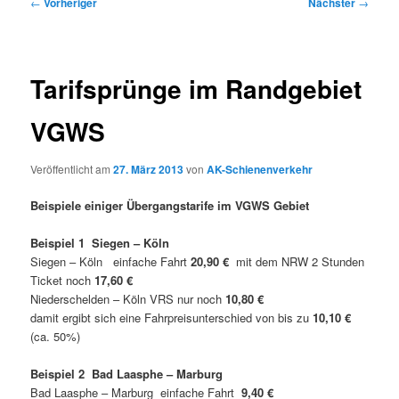
Beitragsnavigation
←
Vorheriger
Nächster
→
Tarifsprünge im Randgebiet
VGWS
Veröffentlicht am
27. März 2013
von
AK-Schienenverkehr
Beispiele einiger Übergangstarife im VGWS Gebiet
Beispiel 1 Siegen – Köln
Siegen – Köln einfache Fahrt
20,90 €
mit dem NRW 2 Stunden
Ticket noch
17,60 €
Niederschelden – Köln VRS nur noch
10,80 €
damit ergibt sich eine Fahrpreisunterschied von bis zu
10,10 €
(ca. 50%)
Beispiel 2 Bad Laasphe – Marburg
Bad Laasphe – Marburg einfache Fahrt
9,40 €