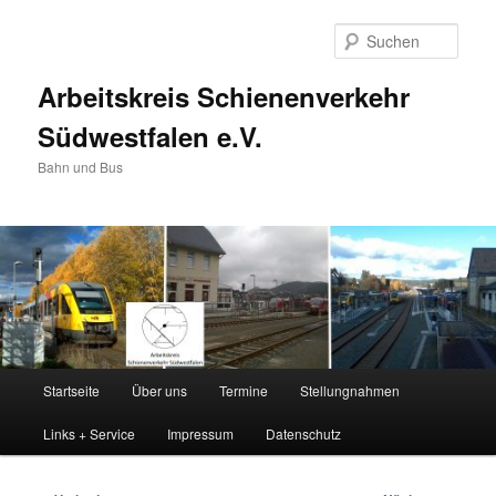
Zum
primären
Such
Inhalt
springen
Arbeitskreis Schienenverkehr
Südwestfalen e.V.
Bahn und Bus
Hauptmenü
Startseite
Über uns
Termine
Stellungnahmen
Links + Service
Impressum
Datenschutz