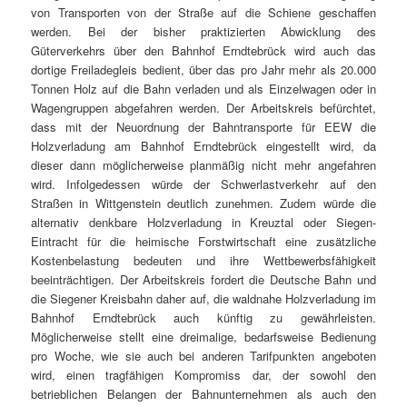
von Transporten von der Straße auf die Schiene geschaffen
werden. Bei der bisher praktizierten Abwicklung des
Güterverkehrs über den Bahnhof Erndtebrück wird auch das
dortige Freiladegleis bedient, über das pro Jahr mehr als 20.000
Tonnen Holz auf die Bahn verladen und als Einzelwagen oder in
Wagengruppen abgefahren werden. Der Arbeitskreis befürchtet,
dass mit der Neuordnung der Bahntransporte für EEW die
Holzverladung am Bahnhof Erndtebrück eingestellt wird, da
dieser dann möglicherweise planmäßig nicht mehr angefahren
wird. Infolgedessen würde der Schwerlastverkehr auf den
Straßen in Wittgenstein deutlich zunehmen. Zudem würde die
alternativ denkbare Holzverladung in Kreuztal oder Siegen-
Eintracht für die heimische Forstwirtschaft eine zusätzliche
Kostenbelastung bedeuten und ihre Wettbewerbsfähigkeit
beeinträchtigen. Der Arbeitskreis fordert die Deutsche Bahn und
die Siegener Kreisbahn daher auf, die waldnahe Holzverladung im
Bahnhof Erndtebrück auch künftig zu gewährleisten.
Möglicherweise stellt eine dreimalige, bedarfsweise Bedienung
pro Woche, wie sie auch bei anderen Tarifpunkten angeboten
wird, einen tragfähigen Kompromiss dar, der sowohl den
betrieblichen Belangen der Bahnunternehmen als auch den