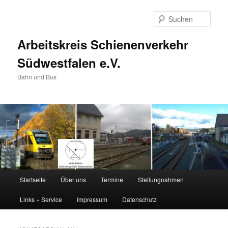
Zum
Zum
primären
sekundären
Such
Inhalt
Inhalt
springen
springen
Arbeitskreis Schienenverkehr
Südwestfalen e.V.
Bahn und Bus
Hauptmenü
Startseite
Über uns
Termine
Stellungnahmen
Links + Service
Impressum
Datenschutz