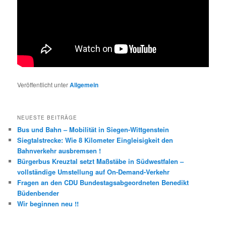
Veröffentlicht unter
Allgemein
NEUESTE BEITRÄGE
Bus und Bahn – Mobilität in Siegen-Wittgenstein
Siegtalstrecke: Wie 8 Kilometer Eingleisigkeit den
Bahnverkehr ausbremsen !
Bürgerbus Kreuztal setzt Maßstäbe in Südwestfalen –
vollständige Umstellung auf On-Demand-Verkehr
Fragen an den CDU Bundestagsabgeordneten Benedikt
Büdenbender
Wir beginnen neu !!